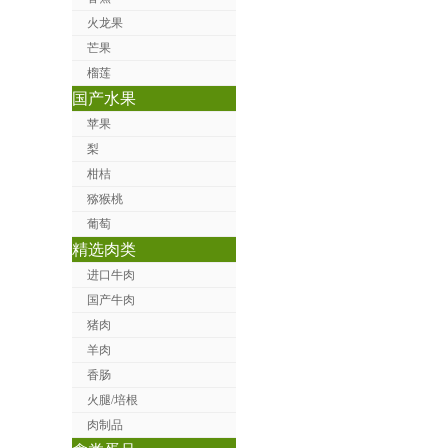
火龙果
芒果
榴莲
国产水果
苹果
梨
柑桔
猕猴桃
葡萄
精选肉类
进口牛肉
国产牛肉
猪肉
羊肉
香肠
火腿/培根
肉制品