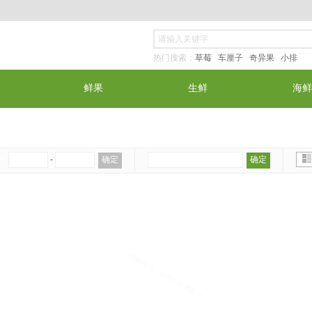
热门搜索：
草莓 车厘子
奇异果
小排
鲜果
生鲜
海鲜
￥
-
确定
确定